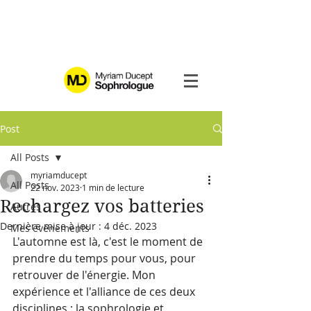
Post
All Posts
myriamducept
All Posts
22 nov. 2023
1 min de lecture
Rechargez vos batteries
Autres
Dernière mise à jour :
4 déc. 2023
Mes événements
L'automne est là, c'est le moment de 
prendre du temps pour vous, pour 
retrouver de l'énergie. Mon 
expérience et l'alliance de ces deux 
disciplines : la sophrologie et 